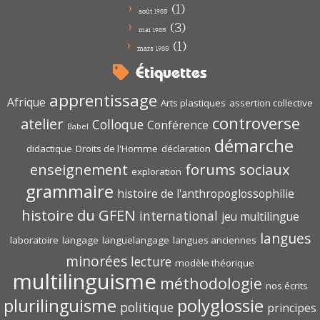
(1)
août 1985
(3)
mai 1985
(1)
mars 1985
Étiquettes
apprentissage
Afrique
Arts plastiques
assertion collective
controverse
atelier
Colloque
Conférence
Babel
démarche
didactique
Droits de l'Homme
déclaration
enseignement
forums sociaux
exploration
grammaire
histoire de l'anthropoglossophilie
histoire du GFEN
international
jeu multilingue
langues
laboratoire
langage
languelangage
langues anciennes
minorées
lecture
modèle théorique
multilinguisme
méthodologie
nos écrits
polyglossie
plurilinguisme
politique
principes