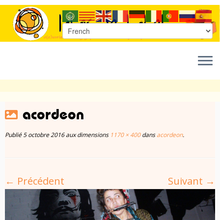
Passer
acordeon
au
contenu
Publié
5 octobre 2016
aux dimensions
1170 × 400
dans
acordeon
.
← Précédent
Suivant →