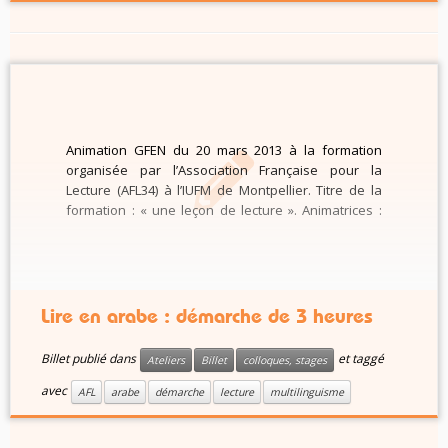
Animation GFEN du 20 mars 2013 à la formation
organisée par l’Association Française pour la
Lecture (AFL34) à l’IUFM de Montpellier. Titre de la
formation : « une leçon de lecture ». Animatrices :
Coralie Pellecuer, Julie Picard. par Coralie Pellecuer,
professeure des écoles, Nîmes (Gard) Je vais
animer un atelier pour […]
Lire en arabe : démarche de 3 heures
Billet publié dans
et taggé
Ateliers
Billet
colloques, stages
avec
AFL
arabe
démarche
lecture
multilinguisme