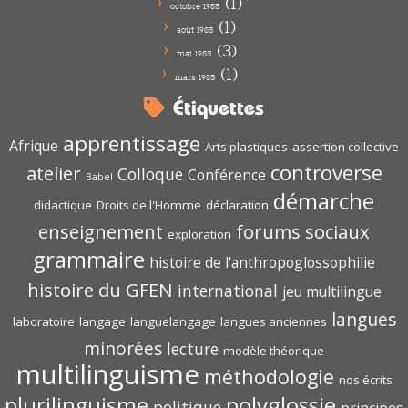
(1)
octobre 1985
(1)
août 1985
(3)
mai 1985
(1)
mars 1985
Étiquettes
apprentissage
Afrique
Arts plastiques
assertion collective
controverse
atelier
Colloque
Conférence
Babel
démarche
didactique
Droits de l'Homme
déclaration
enseignement
forums sociaux
exploration
grammaire
histoire de l'anthropoglossophilie
histoire du GFEN
international
jeu multilingue
langues
laboratoire
langage
languelangage
langues anciennes
minorées
lecture
modèle théorique
multilinguisme
méthodologie
nos écrits
polyglossie
plurilinguisme
politique
principes