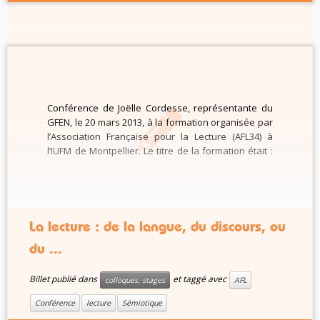
Conférence de Joëlle Cordesse, représentante du
GFEN, le 20 mars 2013, à la formation organisée par
l’Association Française pour la Lecture (AFL34) à
l’IUFM de Montpellier. Le titre de la formation était :
« Une leçon de lecture ». À l’intérieur de l’exposé,
une mini-situation expérimentale de lecture des
langues de l’Inde, […]
La lecture : de la langue, du discours, ou
du ...
Billet publié dans
et taggé avec
colloques, stages
AFL
Conférence
lecture
Sémiotique