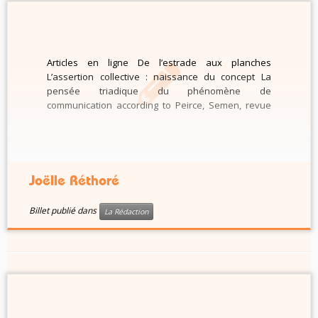
Articles en ligne De l’estrade aux planches
L’assertion collective : naissance du concept La
pensée triadique du phénomène de
communication according to Peirce, Semen, revue
de sémio-linguistique des textes et discours, 2007.
https://labosdebabel.org/wordpress/wp-
admin/post.php?post=3990&action=edit
https://doi.org/10.4000/semen.5191
Joëlle Réthoré
Billet publié dans
La Rédaction