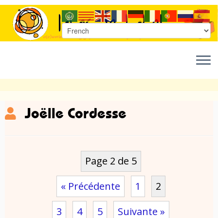
Passer
Joëlle Cordesse
au
contenu
Page 2 de 5
« Précédente
1
2
3
4
5
Suivante »