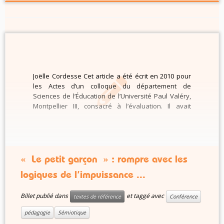
Joëlle Cordesse Cet article a été écrit en 2010 pour
les Actes d’un colloque du département de
Sciences de l’Éducation de l’Université Paul Valéry,
Montpellier III, consacré à l’évaluation. Il avait
précédemment donné lieu à une Conférence-
atelier dans le cadre de ce colloque. Le petit garçon
et les logiques scolaires […]
« Le petit garçon » : rompre avec les
logiques de l’impuissance ...
Billet publié dans
et taggé avec
textes de référence
Conférence
pédagogie
Sémiotique