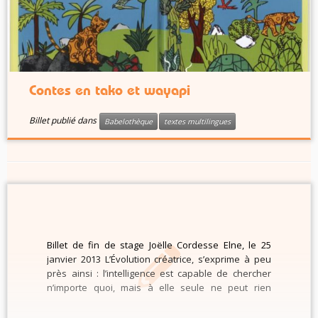
Contes en tako et wayapi
Billet publié dans
Babelothèque
textes multilingues
Billet de fin de stage Joëlle Cordesse Elne, le 25
janvier 2013 L’Évolution créatrice, s’exprime à peu
près ainsi : l’intelligence est capable de chercher
n’importe quoi, mais à elle seule ne peut rien
trouver ; et vice-versa l’instinct trouve du premier
coup et infailliblement, mais il ne trouve qu’une […]