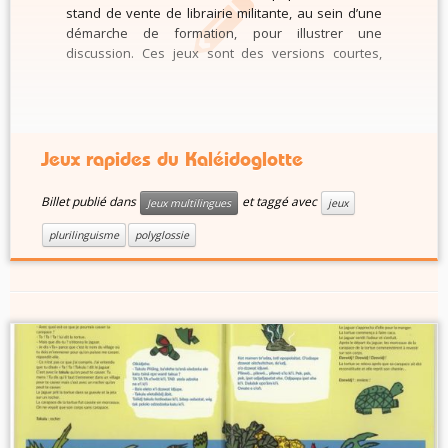
stand de vente de librairie militante, au sein d’une
démarche de formation, pour illustrer une
discussion. Ces jeux sont des versions courtes,
simplifiées, des jeux de table présentés par ailleurs
sur notre page « Mallette ». – Le jeu des vignettes
Trois […]
Jeux rapides du Kaléidoglotte
Billet publié dans
et taggé avec
Jeux multilingues
jeux
plurilinguisme
polyglossie