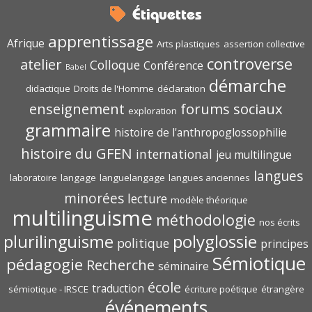
Étiquettes
apprentissage
Afrique
Arts plastiques
assertion collective
controverse
atelier
Colloque
Conférence
Babel
démarche
didactique
Droits de l'Homme
déclaration
enseignement
forums sociaux
exploration
grammaire
histoire de l'anthropoglossophilie
histoire du GFEN
international
jeu multilingue
langues
laboratoire
langage
languelangage
langues anciennes
minorées
lecture
modèle théorique
multilinguisme
méthodologie
nos écrits
polyglossie
plurilinguisme
politique
principes
Sémiotique
pédagogie
Recherche
séminaire
école
traduction
sémiotique - IRSCE
écriture poétique
étrangère
événements