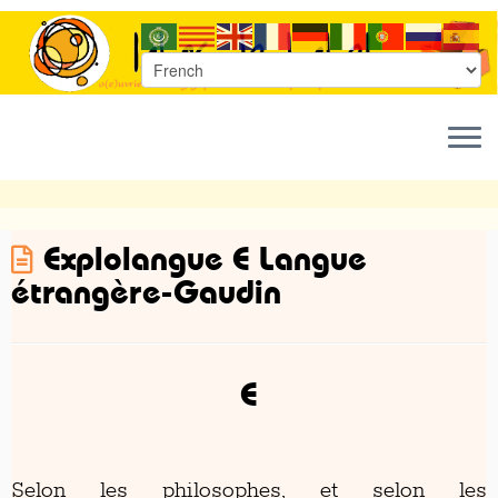
Passer
Explolangue E Langue
au
étrangère-Gaudin
contenu
E
Selon les philosophes, et selon les