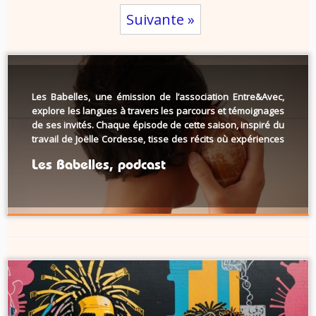
Suivante »
Les Babelles, une émission de l’association Entre&Avec,
explore les langues à travers les parcours et témoignages
de ses invités. Chaque épisode de cette saison, inspiré du
travail de Joëlle Cordesse, tisse des récits où expériences
personnelles et théories linguistiques se rencontrent. Cet
Les Babelles, podcast
épisode explore ce que signifie « parler une langue », […]