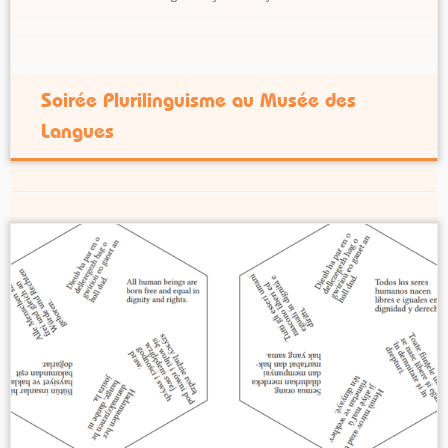
rue Servandoni, 75006 ParisLe nombre de places
étant limité, n’hésitez pas à réserver : soit par
téléphone au : 01 56 81 65 79soit par mail
: contact@mundolingua.orgTarif : 5 €/personne […]
Soirée Plurilinguisme au Musée des
Langues