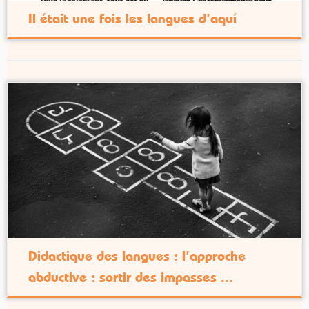
Il était une fois les langues d’aquí
Didactique des langues : l’approche
abductive : sortir des impasses ...