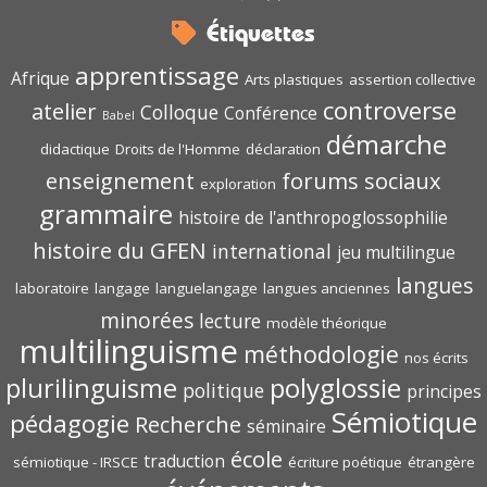
Étiquettes
apprentissage
Afrique
Arts plastiques
assertion collective
controverse
atelier
Colloque
Conférence
Babel
démarche
didactique
Droits de l'Homme
déclaration
enseignement
forums sociaux
exploration
grammaire
histoire de l'anthropoglossophilie
histoire du GFEN
international
jeu multilingue
langues
laboratoire
langage
languelangage
langues anciennes
minorées
lecture
modèle théorique
multilinguisme
méthodologie
nos écrits
polyglossie
plurilinguisme
politique
principes
Sémiotique
pédagogie
Recherche
séminaire
école
traduction
sémiotique - IRSCE
écriture poétique
étrangère