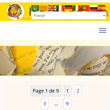
Passer
au
contenu
Page 1 de 9
1
2
3
…
9