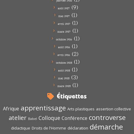
janvier 1988
(9)
août 1987
(1)
mai 1987
(1)
avril 1987
(1)
mars 1987
(1)
octobre 1986
(1)
août 1986
(2)
avril 1986
(1)
octobre 1985
(1)
août 1985
(3)
mai 1985
(1)
mars 1985
Étiquettes
apprentissage
Afrique
Arts plastiques
assertion collective
controverse
atelier
Colloque
Conférence
Babel
démarche
didactique
Droits de l'Homme
déclaration