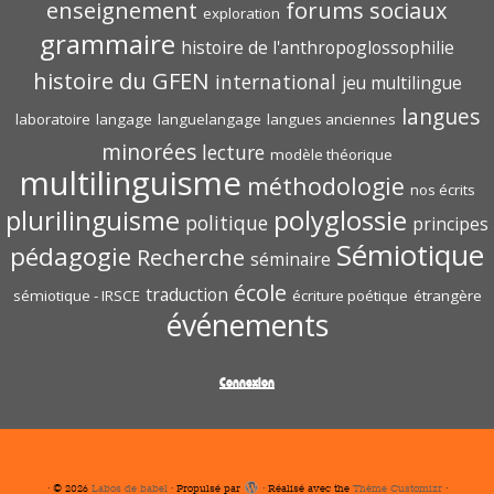
enseignement
forums sociaux
exploration
grammaire
histoire de l'anthropoglossophilie
histoire du GFEN
international
jeu multilingue
langues
laboratoire
langage
languelangage
langues anciennes
minorées
lecture
modèle théorique
multilinguisme
méthodologie
nos écrits
polyglossie
plurilinguisme
politique
principes
Sémiotique
pédagogie
Recherche
séminaire
école
traduction
sémiotique - IRSCE
écriture poétique
étrangère
événements
Connexion
·
© 2026
Labos de babel
·
Propulsé par
·
Réalisé avec the
Thème Customizr
·