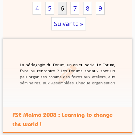
4
5
6
7
8
9
Suivante »
La pédagogie du Forum, un enjeu social Le Forum,
foire ou rencontre ? Les Forums sociaux sont un
peu organisés comme des foires aux ateliers, aux
séminaires, aux Assemblées. Chaque organisation
participante doit payer une inscription puis payer
encore pour obtenir une salle, un stand, un lieu
d’intervention. Ensuite, pour avoir […]
FSE Malmö 2008 : Learning to change
the world !