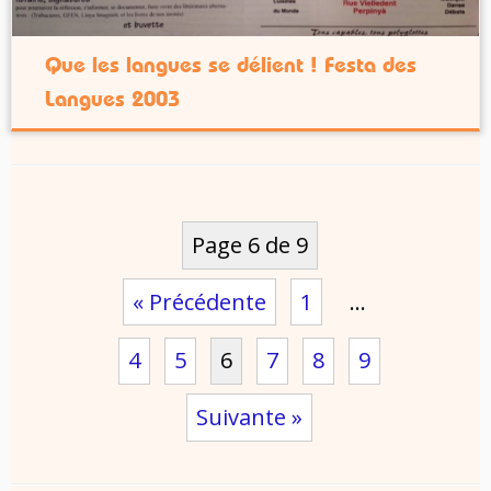
Que les langues se délient ! Festa des
Langues 2003
Page 6 de 9
« Précédente
1
…
4
5
6
7
8
9
Suivante »