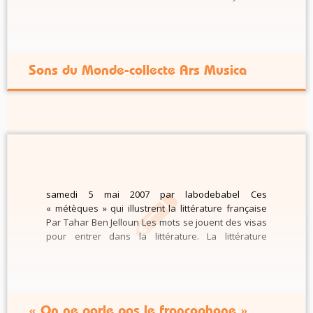
your recorders or other recording objects! To the
ears of all musicians, of amateurs or just
enthusiasts of the sounds […]
Sons du Monde-collecte Ars Musica
samedi 5 mai 2007 par labodebabel Ces
« métèques » qui illustrent la littérature française
Par Tahar Ben Jelloun Les mots se jouent des visas
pour entrer dans la littérature. La littérature
française est donc celle que construisent tous les
auteurs qui s’expriment en français, où que ce soit
dans le monde. […]
« On ne parle pas le francophone »